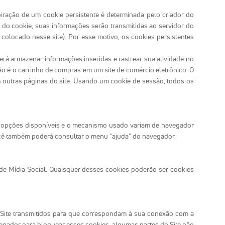
iração de um cookie persistente é determinada pelo criador do
 do cookie, suas informações serão transmitidas ao servidor do
 colocado nesse site). Por esse motivo, os cookies persistentes
erá armazenar informações inseridas e rastrear sua atividade no
o é o carrinho de compras em um site de comércio eletrônico. O
 outras páginas do site. Usando um cookie de sessão, todos os
 As opções disponíveis e o mecanismo usado variam de navegador
ocê também poderá consultar o menu "ajuda" do navegador.
de Mídia Social. Quaisquer desses cookies poderão ser cookies
o Site transmitidos para que correspondam à sua conexão com a
avegador para bloquear esses cookies, algumas partes do Site não