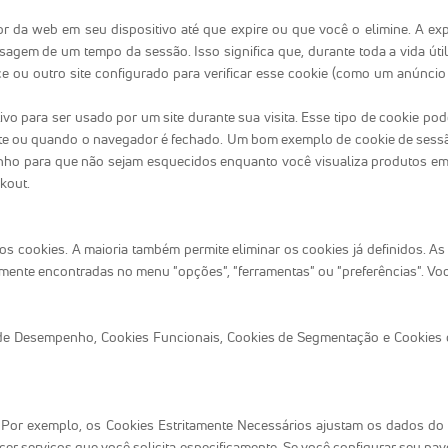
da web em seu dispositivo até que expire ou que você o elimine. A exp
gem de um tempo da sessão. Isso significa que, durante toda a vida útil
ence ou outro site configurado para verificar esse cookie (como um anúncio
o para ser usado por um site durante sua visita. Esse tipo de cookie pod
site ou quando o navegador é fechado. Um bom exemplo de cookie de sessã
inho para que não sejam esquecidos enquanto você visualiza produtos em
kout.
os cookies. A maioria também permite eliminar os cookies já definidos.
ente encontradas no menu "opções", "ferramentas" ou "preferências". V
 de Desempenho, Cookies Funcionais, Cookies de Segmentação e Cookies 
. Por exemplo, os Cookies Estritamente Necessários ajustam os dados d
ecer serviços que você solicita especificamente. Se você configurar seu n