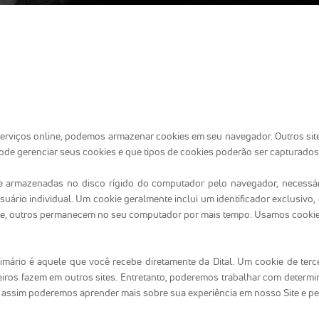
 serviços online, podemos armazenar cookies em seu navegador. Outros sit
pode gerenciar seus cookies e que tipos de cookies poderão ser capturados
 armazenadas no disco rígido do computador pelo navegador, necessári
usuário individual. Um cookie geralmente inclui um identificador exclusi
site, outros permanecem no seu computador por mais tempo. Usamos cookies
imário é aquele que você recebe diretamente da Dital. Um cookie de ter
ros fazem em outros sites. Entretanto, poderemos trabalhar com determ
, assim poderemos aprender mais sobre sua experiência em nosso Site e p