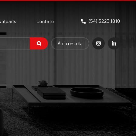
(54) 3223.1810
nloads
Contato
Área restrita