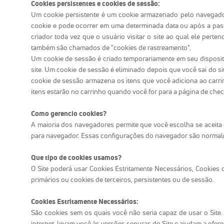
Cookies persistentes e cookies de sessão:
Um cookie persistente é um cookie armazenado pelo navegador 
cookie e pode ocorrer em uma determinada data ou após a passa
criador toda vez que o usuário visitar o site ao qual ele pert
também são chamados de "cookies de rastreamento".
Um cookie de sessão é criado temporariamente em seu dispositiv
site. Um cookie de sessão é eliminado depois que você sai do 
cookie de sessão armazena os itens que você adiciona ao carr
itens estarão no carrinho quando você for para a página de chec
Como gerencio cookies?
A maioria dos navegadores permite que você escolha se aceita 
para navegador. Essas configurações do navegador são normalm
Que tipo de cookies usamos?
O Site poderá usar Cookies Estritamente Necessários, Cookies
primários ou cookies de terceiros, persistentes ou de sessão.
Cookies Estritamente Necessários:
São cookies sem os quais você não seria capaz de usar o Site
internet, levam você às versões seguras do Site e ajudam a ofer