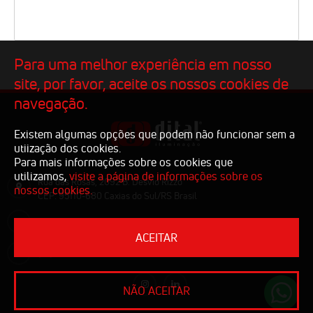
Para uma melhor experiência em nosso
site, por favor, aceite os nossos cookies de
navegação.
Existem algumas opções que podem não funcionar sem a
utiização dos cookies.
Para mais informações sobre os cookies que
utilizamos,
visite a página de informações sobre os
Rua das Rosas, 2092 B. Desvio Rizzo
nossos cookies.
CEP: 95110-680 Caxias do Sul/RS Brasil
comercial@dital.com.br
ACEITAR
(54) 3223.1810
NÃO ACEITAR