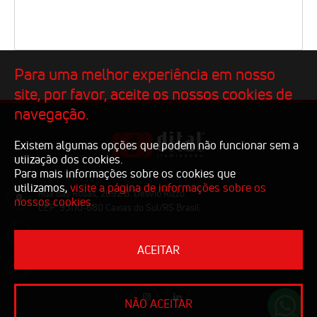
Para uma melhor experiência em nosso
site, por favor, aceite os nossos cookies de
navegação.
Existem algumas opções que podem não funcionar sem a
utiização dos cookies.
Para mais informações sobre os cookies que
utilizamos,
visite a página de informações sobre os
Rua das Rosas, 2092 B. Desvio Rizzo
nossos cookies.
CEP: 95110-680 Caxias do Sul/RS Brasil
comercial@dital.com.br
ACEITAR
(54) 3223.1810
NÃO ACEITAR