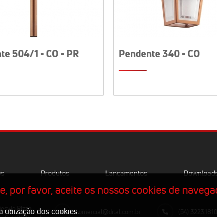
te 504/1 - CO - PR
Pendente 340 - CO
os
Produtos
Lançamentos
Download
, por favor, aceite os nossos cookies de navega
esvio Rizzo
utiização dos cookies.
comercial@dital.com.br
(54) 3223.181