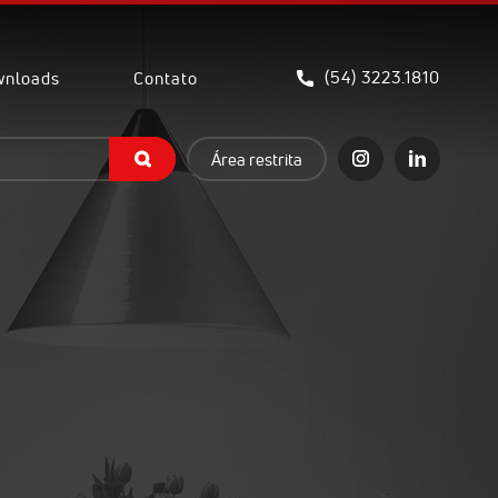
(54) 3223.1810
nloads
Contato
Área restrita