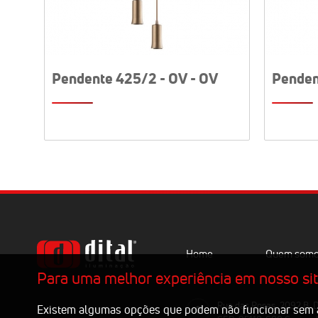
Pendente 425/2 - OV - OV
Penden
Home
Quem som
Para uma melhor experiência em nosso site
Rua das Rosas, 2092 B. D
Existem algumas opções que podem não funcionar sem a 