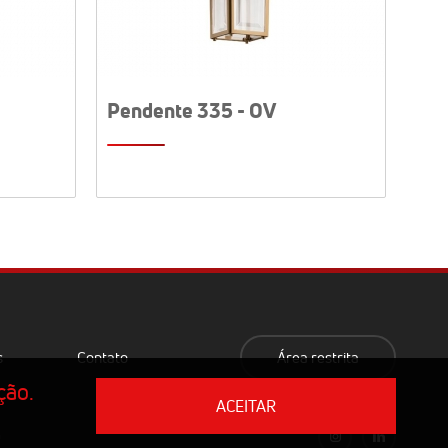
Pendente 335 - OV
s
Contato
Área restrita
ção.
ACEITAR
0