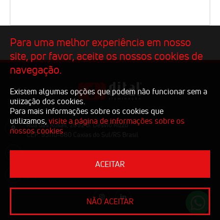
Para uma melhor experiência em nosso
site, por favor, aceite os nossos cookies de
navegação.
Existem algumas opções que podem não funcionar sem a
utiização dos cookies.
Para mais informações sobre os cookies que
utilizamos,
visite a página de informações sobre os
Rua das Rosas, 2092 B. Desvio Rizzo
nossos cookies.
CEP: 95110-680 Caxias do Sul/RS Brasil
comercial@dital.com.br
ACEITAR
(54) 3223.1810
NÃO ACEITAR