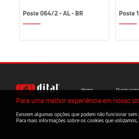
Poste 064/2 - AL - BR
Poste 1
Home
Quem som
Para uma melhor experiência em nosso site
Rua das Rosas, 2092 B. D
Existem algumas opções que podem não funcionar sem a 
CEP: 95110-680 Caxias d
Para mais informações sobre os cookies que utilizamos,