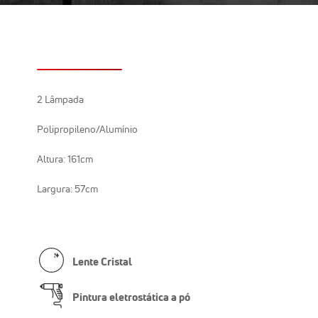
2 Lâmpada
Polipropileno/Alumínio
Altura: 161cm
Largura: 57cm
Lente Cristal
Pintura eletrostática a pó