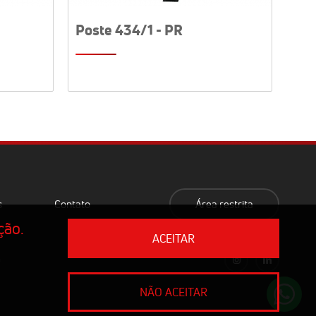
Poste 434/1 - PR
s
Contato
Área restrita
ção.
ACEITAR
0
NÃO ACEITAR