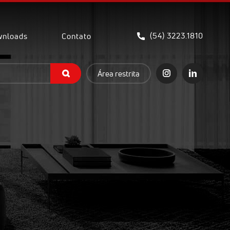
(54) 3223.1810
nloads
Contato
Área restrita